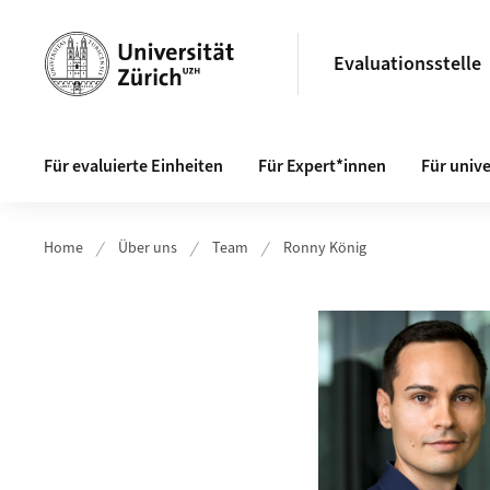
Header
Evaluationsstelle
Hauptnavigation
Für evaluierte Einheiten
Für Expert*innen
Für univ
Home
Über uns
Team
Ronny König